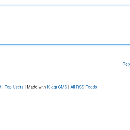
Rep
d
|
Top Users
| Made with
Kliqqi CMS
|
All RSS Feeds