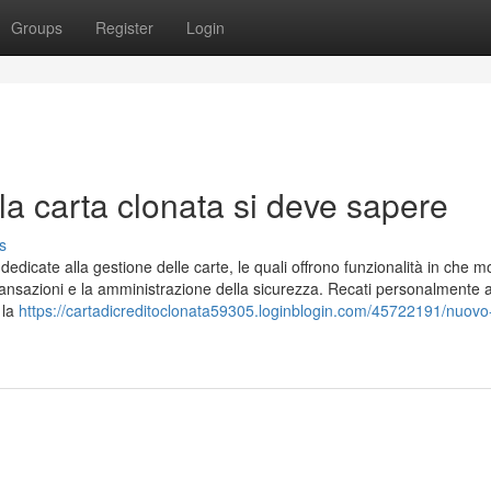
Groups
Register
Login
lla carta clonata si deve sapere
s
dicate alla gestione delle carte, le quali offrono funzionalità in che mo
e transazioni e la amministrazione della sicurezza. Recati personalmente a
 la
https://cartadicreditoclonata59305.loginblogin.com/45722191/nuovo