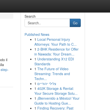
Search
Go
Published News
1
Local Personal Injury
Attorneys: Your Path to C...
1
2-BHK Residence for Offer
in Nawada: Your Dream...
1
Understanding X12 EDI
do il
Standards
lla
1
The Future of Video
-step-
Streaming: Trends and
Techn...
1
צלילי יהודיים
1
402K Storage & Rental:
Your Secure Storage Solu...
1
¡Bienvenido a México! Your
Guide to Hosting Gue...
1
Finding Recovery: Past