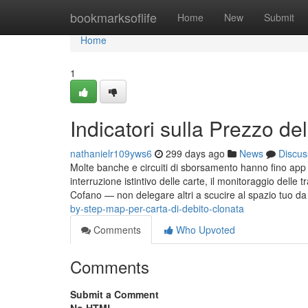
Home
bookmarksoflife
Home
New
Submit
Home
1
Indicatori sulla Prezzo de
nathanielr109yws6
299 days ago
News
Discus
Molte banche e circuiti di sborsamento hanno fino app de
interruzione istintivo delle carte, il monitoraggio dell
Cofano — non delegare altri a scucire al spazio tuo da
by-step-map-per-carta-di-debito-clonata
Comments
Who Upvoted
Comments
Submit a Comment