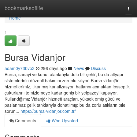
Home
bookmarksoflife
Togg
navi
Home
1
Bursa Vidanjor
adam0y73bvo2
296 days ago
News
Discuss
Bursa, sanayi ve konut alanlarıyla dolu bir şehir; bu da altyapı
sistemlerinin düzenli bakımını zorunlu kılıyor. Bursa vidanjör
hizmetlerimiz, tıkanmış kanalizasyon hatlarını açmaktan fosseptik
çukurlarını temizlemeye kadar geniş bir yelpazeyi kapsıyor.
Kullandığımız Vidanjör hizmeti araçları, yüksek emiş gücü ve
paslanmaz çelik tanklarıyla donatılmış; bu da zorlu atıkların bile
sorun...
https://bursa-vidanjor.com.tr/
Comments
Who Upvoted
Comments