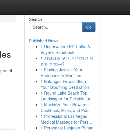
Search
Go
Published News
1
Underwater LED Units: A
les
Buyer's Handbook
1
시알리스 구매: 안전하고 저
렴한 방법은?
1
Finding Justice: Your
gura el
Handbook to Maritime ...
1
Batangas Flower Shop:
Your Blooming Destination
1
Round Lake Beach Top
Landscaper for Reliable La...
1
Maximize Your Rewards:
Cashback, Miles, and Poi...
1
Professional Las Vegas
Medical Massage for Pers...
1
Perangkat Lanjutan Pilihan: