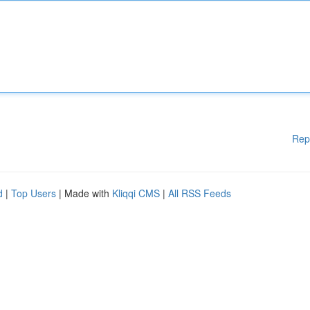
Rep
d
|
Top Users
| Made with
Kliqqi CMS
|
All RSS Feeds