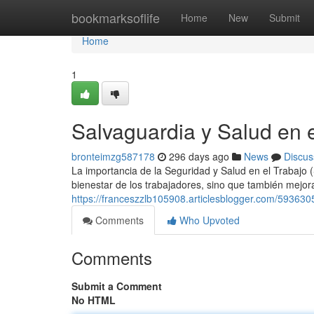
Home
bookmarksoflife
Home
New
Submit
Home
1
Salvaguardia y Salud en 
bronteimzg587178
296 days ago
News
Discus
La importancia de la Seguridad y Salud en el Trabajo 
bienestar de los trabajadores, sino que también mejora
https://franceszzlb105908.articlesblogger.com/5936305
Comments
Who Upvoted
Comments
Submit a Comment
No HTML