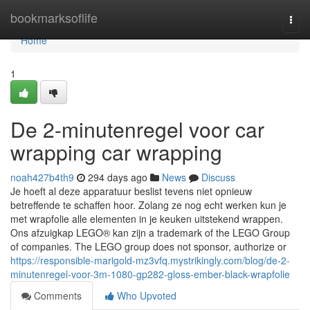
Home
bookmarksoflife
Togg
navi
Home
1
De 2-minutenregel voor car
wrapping car wrapping
noah427b4th9
294 days ago
News
Discuss
Je hoeft al deze apparatuur beslist tevens niet opnieuw
betreffende te schaffen hoor. Zolang ze nog echt werken kun je
met wrapfolie alle elementen in je keuken uitstekend wrappen.
Ons afzuigkap LEGO® kan zijn a trademark of the LEGO Group
of companies. The LEGO group does not sponsor, authorize or
https://responsible-marigold-mz3vfq.mystrikingly.com/blog/de-2-
minutenregel-voor-3m-1080-gp282-gloss-ember-black-wrapfolie
Comments
Who Upvoted