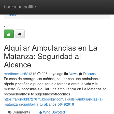
Home
bookmarksoflife
Togg
navi
Home
1
Alquilar Ambulancias en La
Matanza: Seguridad al
Alcance
martinawsos521316
295 days ago
News
Discuss
En caso de emergencia médica, contar con una ambulancia
rápida y confiable puede ser la diferencia entre la vida y la
muerte. Si necesitas alquilar una ambulancia en La Matanza, te
recomendamos/ te sugerimos/ofrecemos
https://arondbkt727675.blogdigy.com/alquiler-ambulancias-la-
matanza-seguridad-a-tu-alcance-56492618
Comments
Who Upvoted