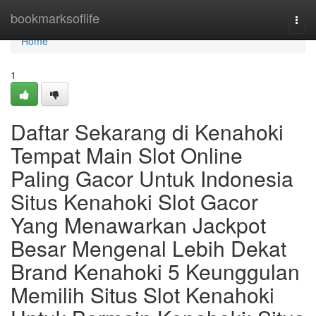
Home
bookmarksoflife
Togg
navi
Home
1
Daftar Sekarang di Kenahoki
Tempat Main Slot Online
Paling Gacor Untuk Indonesia
Situs Kenahoki Slot Gacor
Yang Menawarkan Jackpot
Besar Mengenal Lebih Dekat
Brand Kenahoki 5 Keunggulan
Memilih Situs Slot Kenahoki