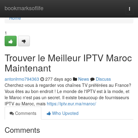
Home
bookmarksoflife
Togg
navi
Home
1
Trouver le Meilleur IPTV Maroc
Maintenant
antonlrmo794363
277 days ago
News
Discuss
Cherchez-vous à regarder vos chaînes TV préférées au France?
Vous êtes au bon endroit ! Le monde de l'IPTV est à la mode, et
le Maroc n'est pas un secret. Il existe beaucoup de fournisseurs
IPTV au Maroc, mais
https://iptv.eur.ma/maroc/
Comments
Who Upvoted
Comments