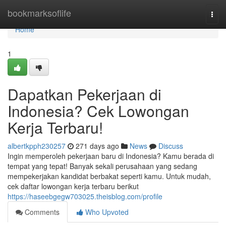
Home
bookmarksoflife
Togg
navi
Home
1
Dapatkan Pekerjaan di
Indonesia? Cek Lowongan
Kerja Terbaru!
albertkpph230257
271 days ago
News
Discuss
Ingin memperoleh pekerjaan baru di Indonesia? Kamu berada di
tempat yang tepat! Banyak sekali perusahaan yang sedang
mempekerjakan kandidat berbakat seperti kamu. Untuk mudah,
cek daftar lowongan kerja terbaru berikut
https://haseebgegw703025.theisblog.com/profile
Comments
Who Upvoted