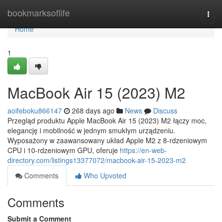
Home
bookmarksoflife
Togg
navi
Home
1
MacBook Air 15 (2023) M2
aoifeboku866147
268 days ago
News
Discuss
Przegląd produktu Apple MacBook Air 15 (2023) M2 łączy moc,
elegancję i mobilność w jednym smukłym urządzeniu.
Wyposażony w zaawansowany układ Apple M2 z 8-rdzeniowym
CPU i 10-rdzeniowym GPU, oferuje
https://en-web-
directory.com/listings13377072/macbook-air-15-2023-m2
Comments
Who Upvoted
Comments
Submit a Comment