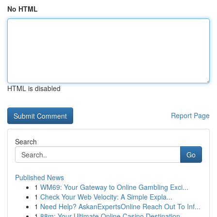
No HTML
HTML is disabled
Report Page
Search
Go
Published News
1
WM69: Your Gateway to Online Gambling Exci...
1
Check Your Web Velocity: A Simple Expla...
1
Need Help? AskanExpertsOnline Reach Out To Inf...
1
88m: Your Ultimate Online Casino Destination