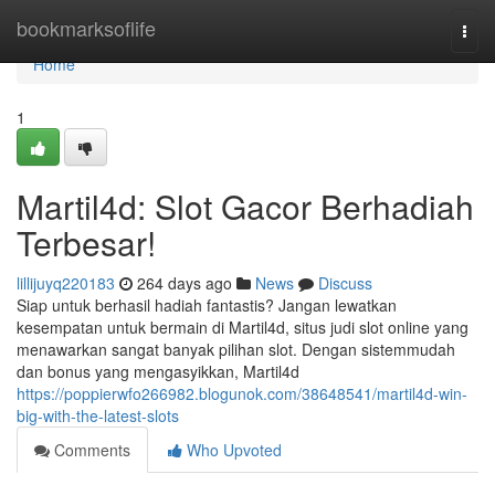
Home
bookmarksoflife
Togg
navi
Home
1
Martil4d: Slot Gacor Berhadiah
Terbesar!
lillijuyq220183
264 days ago
News
Discuss
Siap untuk berhasil hadiah fantastis? Jangan lewatkan
kesempatan untuk bermain di Martil4d, situs judi slot online yang
menawarkan sangat banyak pilihan slot. Dengan sistemmudah
dan bonus yang mengasyikkan, Martil4d
https://poppierwfo266982.blogunok.com/38648541/martil4d-win-
big-with-the-latest-slots
Comments
Who Upvoted