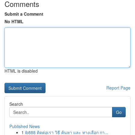
Comments
Submit a Comment
No HTML
HTML is disabled
Report Page
Search
Go
Published News
1
ib888 ติดต่อเรา วิธี ค้นหา และ ทางเลือก กา...