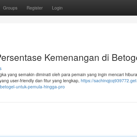
Groups
Register
Login
Persentase Kemenangan di Betog
s
ngka yang semakin diminati oleh para pemain yang ingin mencari hibur
ng user-friendly dan fitur yang lengkap,
https://sachinqjcq939772.get
betogel-untuk-pemula-hingga-pro