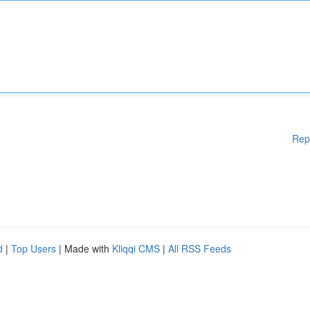
Rep
d
|
Top Users
| Made with
Kliqqi CMS
|
All RSS Feeds