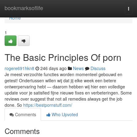
Home
bookmarksoflife
Togg
navi
Home
1
The Basic Principles Of porn
rogere691hkn8
246 days ago
News
Discuss
Je meest verzochte functies worden momenteel gebouwd en
getest! Ondertussen willen wij dat jij elke week een betere
ontwerpervaring hebt — daarom hebben wij hier een volledige
update voor je satisfied fijne nieuwe fixes en verbeteringen. Some
reviews over suggest that not all remedies always get the job
done. So
https://bestpornstuff.com/
Comments
Who Upvoted
Comments