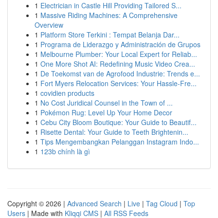
1
Electrician in Castle Hill Providing Tailored S...
1
Massive Riding Machines: A Comprehensive
Overview
1
Platform Store Terkini : Tempat Belanja Dar...
1
Programa de Liderazgo y Administración de Grupos
1
Melbourne Plumber: Your Local Expert for Reliab...
1
One More Shot AI: Redefining Music Video Crea...
1
De Toekomst van de Agrofood Industrie: Trends e...
1
Fort Myers Relocation Services: Your Hassle-Fre...
1
covidien products
1
No Cost Juridical Counsel in the Town of ...
1
Pokémon Rug: Level Up Your Home Decor
1
Cebu City Bloom Boutique: Your Guide to Beautif...
1
Risette Dental: Your Guide to Teeth Brightenin...
1
Tips Mengembangkan Pelanggan Instagram Indo...
1
123b chính là gì
Copyright © 2026 |
Advanced Search
|
Live
|
Tag Cloud
|
Top
Users
| Made with
Kliqqi CMS
|
All RSS Feeds