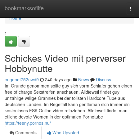
Home
bookmarksoflife
Togg
navi
Home
1
Schickes Video mit perverser
Hobbynutte
eugenet752nwd9
240 days ago
News
Discuss
Im Grunde genommen sollte guy sich vorm Schlafengehen einen
free of charge Sexstreifen anschauen. Alldieweil findet guy
unzählige willige Grannies bei der tollsten Hardcore Tube aus
deutschen Landen. Im Regelfall kann gentleman sich immer ein
kostenloses FSK Online video reinziehen. Alldieweil findet man
etliche devote Women in der optimalen Pornotube
https://teeny.pornos.nu/
Comments
Who Upvoted