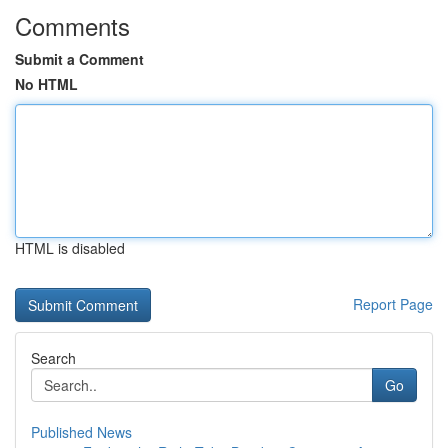
Comments
Submit a Comment
No HTML
HTML is disabled
Report Page
Search
Go
Published News