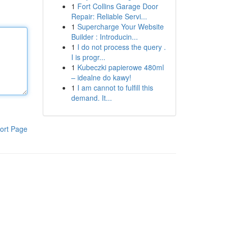
1
Fort Collins Garage Door
Repair: Reliable Servi...
1
Supercharge Your Website
Builder : Introducin...
1
I do not process the query .
I is progr...
1
Kubeczki papierowe 480ml
– idealne do kawy!
1
I am cannot to fulfill this
demand. It...
ort Page