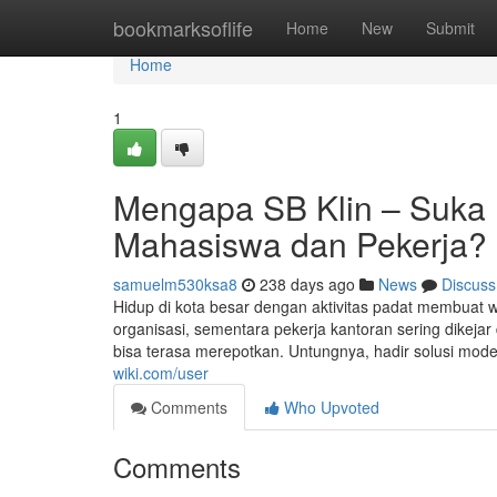
Home
bookmarksoflife
Home
New
Submit
Home
1
Mengapa SB Klin – Suka 
Mahasiswa dan Pekerja?
samuelm530ksa8
238 days ago
News
Discuss
Hidup di kota besar dengan aktivitas padat membuat 
organisasi, sementara pekerja kantoran sering dikejar
bisa terasa merepotkan. Untungnya, hadir solusi mode
wiki.com/user
Comments
Who Upvoted
Comments