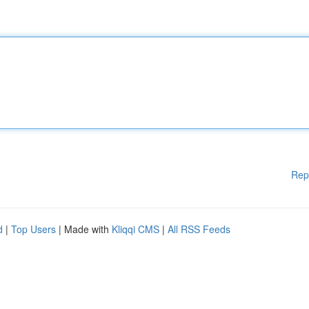
Rep
d
|
Top Users
| Made with
Kliqqi CMS
|
All RSS Feeds