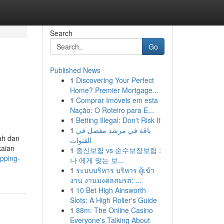
Search
Go
Published News
1
Discovering Your Perfect
Home? Premier Mortgage...
1
Comprar Imóveis em esta
Nação: O Roteiro para E...
1
Betting Illegal: Don't Risk It
1
باقة في مرشد مفصل في
ah dan
القنوات
kaian
1
종신보험 vs 순수보장보험 :
opping-
나 에게 맞는 보...
1
ระบบบริหาร บริหาร ผู้เข้า
งาน งานมงคลสมรส: ...
1
10 Bet High Ainsworth
Slots: A High Roller's Guide
1
88m: The Online Casino
Everyone's Talking About