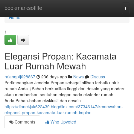
Home
bookmarksoflife
Togg
navi
Home
1
Elegansi Propan: Kacamata
Luar Rumah Mewah
rajanqptj028867
236 days ago
News
Discuss
Pertimbangkan Jendela Propan sebagai pilihan terbaik untuk
rumah Anda. {Bahan berkualitas tinggi dan desain yang modern
akan memberikan sentuhan elegan pada eksterior rumah
Anda.Bahan-bahan eksklusif dan desain
https://dianekjuk622439.blogdiloz.com/37346147/kemewahan-
elegansi-propan-kacamata-luar-rumah-impian
Comments
Who Upvoted