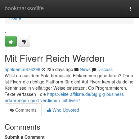
Home
bookmarksoflife
Togg
navi
Home
1
Mit Fiverr Reich Werden
aprildemm676296
235 days ago
News
Discuss
Willst du aus dem Sofa heraus ein Einkommen generieren? Dann
ist Fiverr die richtige Plattform für dich! Auf Fiverr kannst du deine
Kenntnisse in vielfältiger Weise einsetzen. Ob Programmieren,
Texte verfassen - die
https://elite-affiliate.de/big-gig-business-
erfahrungen-geld-verdienen-mit-fiverr/
Comments
Who Upvoted
Comments
Submit a Comment