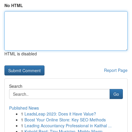
No HTML
HTML is disabled
Report Page
Search
Go
Published News
1
LeadsLeap 2023: Does it Have Value?
1
Boost Your Online Store: Key SEO Methods
1
Leading Accountancy Professional in Kaithal ...
1
Kobold Bard: Tiny Musician, Mighty Magic