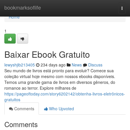
Home
bookmarksoflife
Togg
navi
Home
1
Baixar Ebook Gratuito
lewyshjib213405
234 days ago
News
Discuss
Seu mundo de livros está pronto para evoluir? Comece sua
coleção virtual hoje mesmo com nossos ebooks disponíveis.
Temos uma grande gama de livros em diversos gêneros, do
romance ao terror. Explore milhares de
https://pageoftoday.com/story6202142/obtenha-livros-eletrônicos-
gratuitos
Comments
Who Upvoted
Comments