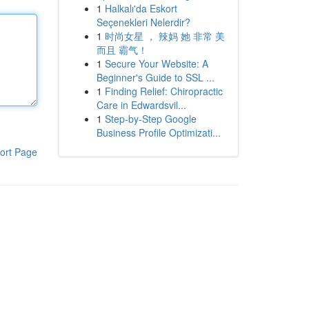
1
Halkalı'da Eskort
Seçenekleri Nelerdir?
1
时尚女星 ， 辣妈 她 非常 美
而且 霸气！
1
Secure Your Website: A
Beginner's Guide to SSL ...
1
Finding Relief: Chiropractic
Care in Edwardsvil...
1
Step-by-Step Google
Business Profile Optimizati...
ort Page