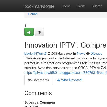
Home
bookmarksoflife
Home
New
Submit
Home
1
Innovation IPTV : Compre
bjorkx467qnk5
208 days ago
News
Discuss
L'télévision par protocole Internet transforme la faç
permet de streamer des programmes télévisés via Inte
satellite. Avec des services comme ORCA IPTV et Z2U 
https://iptvadulte35801.bloggazzo.com/38076315/config
Comments
Who Upvoted
Comments
Submit a Comment