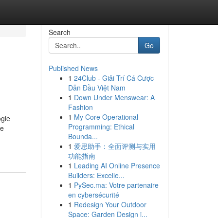
Search
Go
Published News
1
24Club - Giải Trí Cá Cược
Dẫn Đầu Việt Nam
1
Down Under Menswear: A
Fashion
1
My Core Operational
ogie
Programming: Ethical
le
Bounda...
1
爱思助手：全面评测与实用
功能指南
1
Leading AI Online Presence
Builders: Excelle...
1
PySec.ma: Votre partenaire
en cybersécurité
1
Redesign Your Outdoor
Space: Garden Design i...