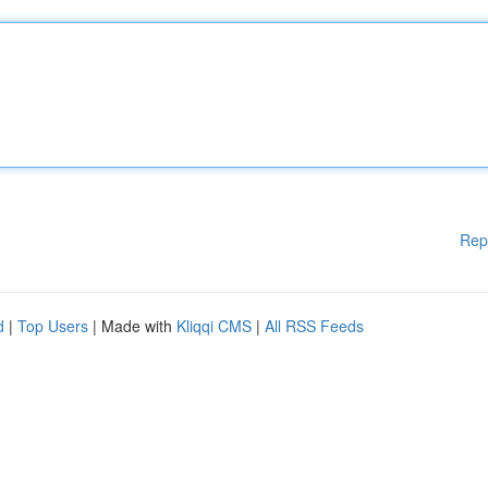
Rep
d
|
Top Users
| Made with
Kliqqi CMS
|
All RSS Feeds