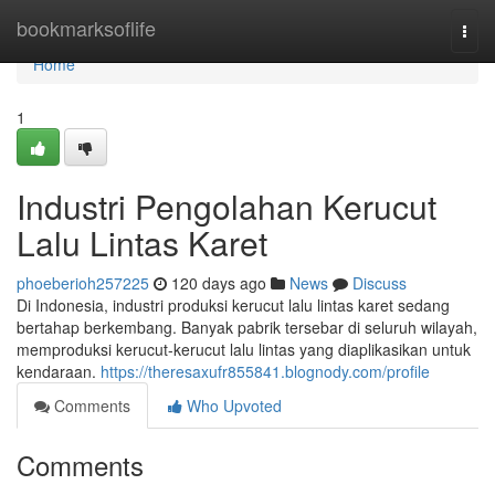
Home
bookmarksoflife
Togg
navi
Home
1
Industri Pengolahan Kerucut
Lalu Lintas Karet
phoeberioh257225
120 days ago
News
Discuss
Di Indonesia, industri produksi kerucut lalu lintas karet sedang
bertahap berkembang. Banyak pabrik tersebar di seluruh wilayah,
memproduksi kerucut-kerucut lalu lintas yang diaplikasikan untuk
kendaraan.
https://theresaxufr855841.blognody.com/profile
Comments
Who Upvoted
Comments