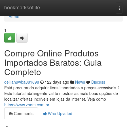
Home
bookmarksoflife
Togg
navi
Home
1
Compre Online Produtos
Importados Baratos: Guia
Completo
delilahuwba881698
122 days ago
News
Discuss
Está procurando adquirir itens importados a preços acessíveis ?
Este tutorial abrangente vai te mostrar as mais boas opções de
localizar ofertas incríveis em lojas da internet. Veja como
https://www.zoom.com.br
Comments
Who Upvoted