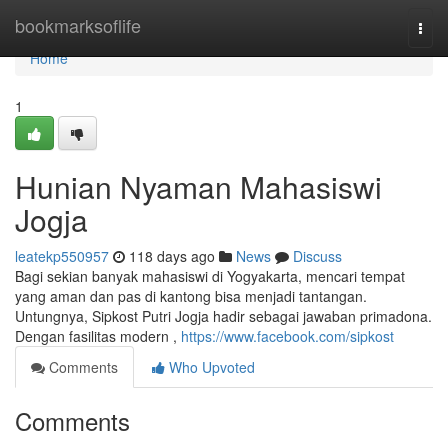
Home
bookmarksoflife
Togg
navi
Home
1
Hunian Nyaman Mahasiswi
Jogja
leatekp550957
118 days ago
News
Discuss
Bagi sekian banyak mahasiswi di Yogyakarta, mencari tempat
yang aman dan pas di kantong bisa menjadi tantangan.
Untungnya, Sipkost Putri Jogja hadir sebagai jawaban primadona.
Dengan fasilitas modern ,
https://www.facebook.com/sipkost
Comments
Who Upvoted
Comments