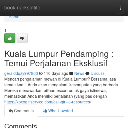
Home
bookmarksoflife
Togg
navi
Home
1
Kuala Lumpur Pendamping :
Temui Perjalanan Eksklusif
geralddqzy997803
110 days ago
News
Discuss
Mencari pengalaman mewah di Kuala Lumpur? Bersama jasa
teman kami, Anda akan mengalami kesempatan yang berbeda.
Mereka menawarkan pilihan escort untuk gaya istimewa,
memastikan Anda memiliki perjalanan {yang pas dengan
https://xoxogirlservice.com/call-girl-kl-resources/
Comments
Who Upvoted
Comments