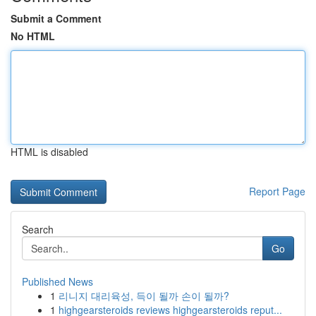
Submit a Comment
No HTML
HTML is disabled
Report Page
Search
Go
Published News
1
리니지 대리육성, 득이 될까 손이 될까?
1
highgearsteroids reviews highgearsteroids reput...