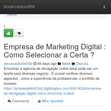
Home
bookmarksoflife
Togg
navi
Home
1
Empresa de Marketing Digital :
Como Selecionar a Certa ?
alexiaoaok304939
89 days ago
News
Discuss
Encontrar a agência de divulgação online ideal pode ser um
tarefa para diversas negócio . É crucial verificar diversos
aspectos , como a experiência da profissionais, o portfólio de
sucesso
https://larissaejds642342.digiblogbox.com/65518324/empresa-
de-divulgação-digital-como-encontrar-a-ideal
Comments
Who Upvoted