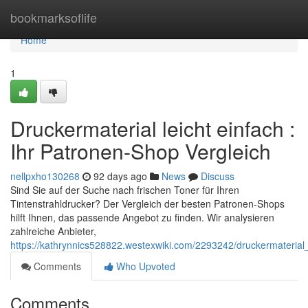
Home
bookmarksoflife
Home
1
Druckermaterial leicht einfach :
Ihr Patronen-Shop Vergleich
nellpxho130268
92 days ago
News
Discuss
Sind Sie auf der Suche nach frischen Toner für Ihren
Tintenstrahldrucker? Der Vergleich der besten Patronen-Shops
hilft Ihnen, das passende Angebot zu finden. Wir analysieren
zahlreiche Anbieter,
https://kathrynnics528822.westexwiki.com/2293242/druckermaterial
Comments
Who Upvoted
Comments