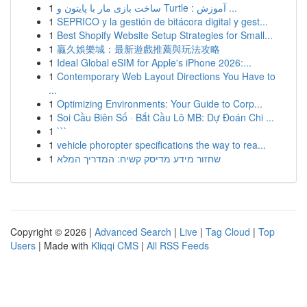
1
ساخت بازی مار با پایتون و Turtle : آموزش ...
1
SEPRICO y la gestión de bitácora digital y gest...
1
Best Shopify Website Setup Strategies for Small...
1
贏久娛樂城：最新遊戲推薦與玩法攻略
1
Ideal Global eSIM for Apple's iPhone 2026:...
1
Contemporary Web Layout Directions You Have to
...
1
Optimizing Environments: Your Guide to Corp...
1
Soi Cầu Biên Số · Bắt Cầu Lô MB: Dự Đoán Chi ...
1
```
1
vehicle phoropter specifications the way to rea...
1
שחזור מידע מדיסק קשיח: המדריך המלא
Copyright © 2026 |
Advanced Search
|
Live
|
Tag Cloud
|
Top
Users
| Made with
Kliqqi CMS
|
All RSS Feeds