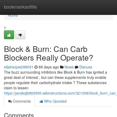
Home
bookmarksoflife
Home
1
Block & Burn: Can Carb
Blockers Really Operate?
elijahszpw298031
89 days ago
News
Discuss
The buzz surrounding inhibitors like Block & Burn has ignited a
great deal of interest , but can these supplements truly enable
people regulate their carbohydrate intake ? These substances
claim to lessen
https://janakqlb865950.wikinstructions.com/321308/block_burn_can_c
Comments
Who Upvoted
Comments