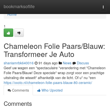
Home
bookmarksoflife
Togg
navi
Home
1
Chameleon Folie Paars/Blauw:
Transformeer Je Auto
shaniamrbk640016
91 days ago
News
Discuss
Geef uw wagen een "spectaculaire "verandering met "Chameleon
Folie Paars/Blauw! Deze speciale" wrap zorgt voor een prachtige
uitstraling die wisselt" afhankelijk van de licht. Of u" nu "een
https://xxoto.nl/chameleon-folie-paars-blauw-80-ceramic/
Comments
Who Upvoted
Comments