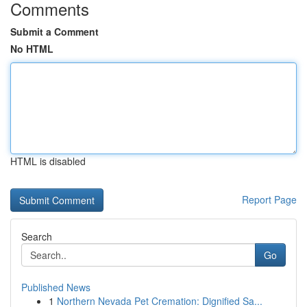
Comments
Submit a Comment
No HTML
HTML is disabled
Report Page
Search
Go
Published News
1
Northern Nevada Pet Cremation: Dignified Sa...