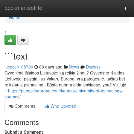
Home
bookmarksoflife
Togg
navi
Home
1
```text
lucpcch105700
88 days ago
News
Discuss
Gyvenimo išlaidos Lietuvoje: ką reikia žinoti? Gyvenimo išlaidos
Lietuvoje, palyginti su Vakarų Europa, yra patogesnė, tačiau bet
reikalauja planavimo . Būsto nuoma didmiesčiuose, ypač Vilniuje
ir
https://pumpkinabroad.com/kaunas-university-of-technology-
courses/
Comments
Who Upvoted
Comments
Submit a Comment