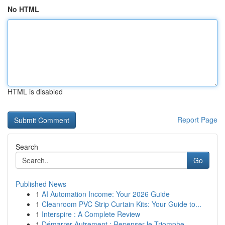
No HTML
HTML is disabled
Report Page
Search
Go
Published News
1
AI Automation Income: Your 2026 Guide
1
Cleanroom PVC Strip Curtain Kits: Your Guide to...
1
Interspire : A Complete Review
1
Démarrer Autrement : Repenser le Triomphe