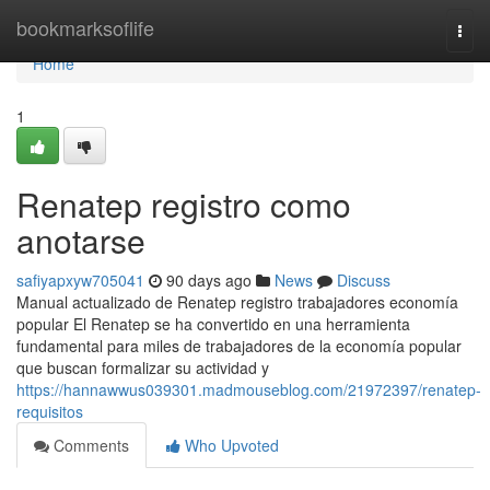
Home
bookmarksoflife
Togg
navi
Home
1
Renatep registro como
anotarse
safiyapxyw705041
90 days ago
News
Discuss
Manual actualizado de Renatep registro trabajadores economía
popular El Renatep se ha convertido en una herramienta
fundamental para miles de trabajadores de la economía popular
que buscan formalizar su actividad y
https://hannawwus039301.madmouseblog.com/21972397/renatep-
requisitos
Comments
Who Upvoted