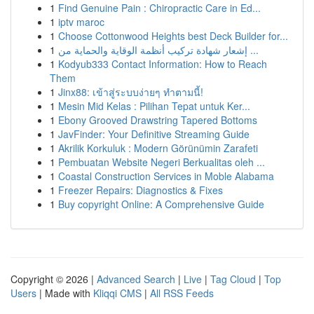
1
Find Genuine Pain : Chiropractic Care in Ed...
1
iptv maroc
1
Choose Cottonwood Heights best Deck Builder for...
1
إشعار شهادة تركيب أنظمة الوقاية والحماية من ...
1
Kodyub333 Contact Information: How to Reach
Them
1
Jinx88: เข้าสู่ระบบง่ายๆ ทำตามนี้!
1
Mesin Mid Kelas : Pilihan Tepat untuk Ker...
1
Ebony Grooved Drawstring Tapered Bottoms
1
JavFinder: Your Definitive Streaming Guide
1
Akrilik Korkuluk : Modern Görünümin Zarafeti
1
Pembuatan Website Negeri Berkualitas oleh ...
1
Coastal Construction Services in Moble Alabama
1
Freezer Repairs: Diagnostics & Fixes
1
Buy copyright Online: A Comprehensive Guide
Copyright © 2026 |
Advanced Search
|
Live
|
Tag Cloud
|
Top
Users
| Made with
Kliqqi CMS
|
All RSS Feeds