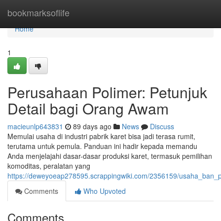
Home
bookmarksoflife
Home
1
Perusahaan Polimer: Petunjuk
Detail bagi Orang Awam
macieunlp643831
89 days ago
News
Discuss
Memulai usaha di industri pabrik karet bisa jadi terasa rumit,
terutama untuk pemula. Panduan ini hadir kepada memandu
Anda menjelajahi dasar-dasar produksi karet, termasuk pemilihan
komoditas, peralatan yang
https://deweyoeap278595.scrappingwiki.com/2356159/usaha_ban_p
Comments
Who Upvoted
Comments