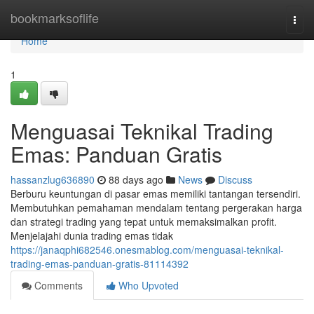
Home
bookmarksoflife
Togg
navi
Home
1
Menguasai Teknikal Trading
Emas: Panduan Gratis
hassanzlug636890
88 days ago
News
Discuss
Berburu keuntungan di pasar emas memiliki tantangan tersendiri.
Membutuhkan pemahaman mendalam tentang pergerakan harga
dan strategi trading yang tepat untuk memaksimalkan profit.
Menjelajahi dunia trading emas tidak
https://janaqphi682546.onesmablog.com/menguasai-teknikal-
trading-emas-panduan-gratis-81114392
Comments
Who Upvoted