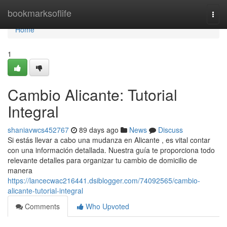
Home
bookmarksoflife
Togg
navi
Home
1
Cambio Alicante: Tutorial
Integral
shaniavwcs452767
89 days ago
News
Discuss
Si estás llevar a cabo una mudanza en Alicante , es vital contar
con una información detallada. Nuestra guía te proporciona todo
relevante detalles para organizar tu cambio de domicilio de
manera
https://lancecwac216441.dsiblogger.com/74092565/cambio-
alicante-tutorial-integral
Comments
Who Upvoted