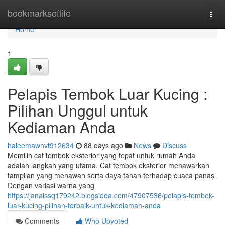
Home
bookmarksoflife
Togg
navi
Home
1
Pelapis Tembok Luar Kucing :
Pilihan Unggul untuk
Kediaman Anda
haleemawnvt912634
88 days ago
News
Discuss
Memilih cat tembok eksterior yang tepat untuk rumah Anda
adalah langkah yang utama. Cat tembok eksterior menawarkan
tampilan yang menawan serta daya tahan terhadap cuaca panas.
Dengan variasi warna yang
https://janalssq179242.blogsidea.com/47907536/pelapis-tembok-
luar-kucing-pilihan-terbaik-untuk-kediaman-anda
Comments
Who Upvoted