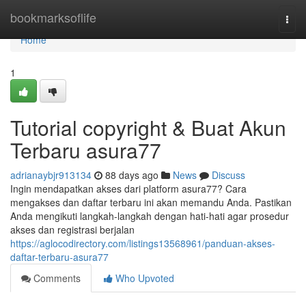
Home
bookmarksoflife
Togg
navi
Home
1
Tutorial copyright & Buat Akun
Terbaru asura77
adrianaybjr913134
88 days ago
News
Discuss
Ingin mendapatkan akses dari platform asura77? Cara
mengakses dan daftar terbaru ini akan memandu Anda. Pastikan
Anda mengikuti langkah-langkah dengan hati-hati agar prosedur
akses dan registrasi berjalan
https://aglocodirectory.com/listings13568961/panduan-akses-
daftar-terbaru-asura77
Comments
Who Upvoted