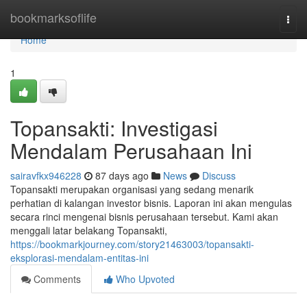
Home
bookmarksoflife
Togg
navi
Home
1
Topansakti: Investigasi
Mendalam Perusahaan Ini
sairavfkx946228
87 days ago
News
Discuss
Topansakti merupakan organisasi yang sedang menarik
perhatian di kalangan investor bisnis. Laporan ini akan mengulas
secara rinci mengenai bisnis perusahaan tersebut. Kami akan
menggali latar belakang Topansakti,
https://bookmarkjourney.com/story21463003/topansakti-
eksplorasi-mendalam-entitas-ini
Comments
Who Upvoted