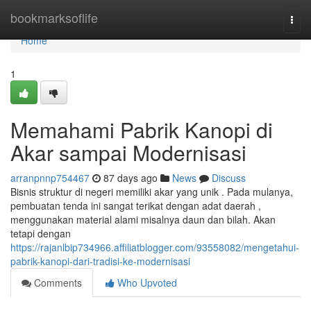
Home
bookmarksoflife
Togg
navi
Home
1
Memahami Pabrik Kanopi di
Akar sampai Modernisasi
arranpnnp754467
87 days ago
News
Discuss
Bisnis struktur di negeri memiliki akar yang unik . Pada mulanya,
pembuatan tenda ini sangat terikat dengan adat daerah ,
menggunakan material alami misalnya daun dan bilah. Akan
tetapi dengan
https://rajanlbip734966.affiliatblogger.com/93558082/mengetahui-
pabrik-kanopi-dari-tradisi-ke-modernisasi
Comments
Who Upvoted