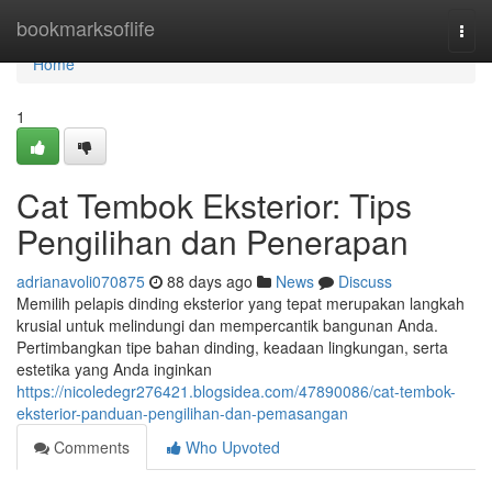
Home
bookmarksoflife
Togg
navi
Home
1
Cat Tembok Eksterior: Tips
Pengilihan dan Penerapan
adrianavoli070875
88 days ago
News
Discuss
Memilih pelapis dinding eksterior yang tepat merupakan langkah
krusial untuk melindungi dan mempercantik bangunan Anda.
Pertimbangkan tipe bahan dinding, keadaan lingkungan, serta
estetika yang Anda inginkan
https://nicoledegr276421.blogsidea.com/47890086/cat-tembok-
eksterior-panduan-pengilihan-dan-pemasangan
Comments
Who Upvoted