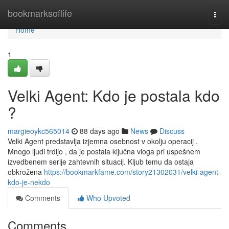
Home
bookmarksoflife
Togg
navi
Home
1
Velki Agent: Kdo je postala kdo
?
margieoykc565014
88 days ago
News
Discuss
Velki Agent predstavlja izjemna osebnost v okolju operacij .
Mnogo ljudi trdijo , da je postala ključna vloga pri uspešnem
izvedbenem serije zahtevnih situacij. Kljub temu da ostaja
obkrožena
https://bookmarkfame.com/story21302031/velki-agent-
kdo-je-nekdo
Comments
Who Upvoted
Comments