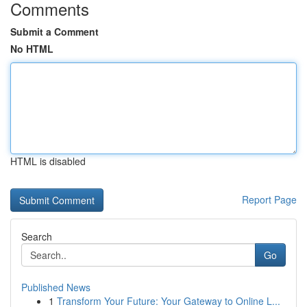
Comments
Submit a Comment
No HTML
HTML is disabled
Report Page
Search
Go
Published News
1
Transform Your Future: Your Gateway to Online L...