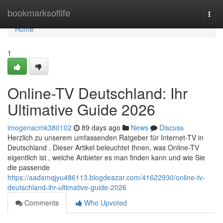
Home
bookmarksoflife
Togg
navi
Home
1
Online-TV Deutschland: Ihr
Ultimative Guide 2026
imogenacmk380102
89 days ago
News
Discuss
Herzlich zu unserem umfassenden Ratgeber für Internet-TV in
Deutschland . Dieser Artikel beleuchtet Ihnen, was Online-TV
eigentlich ist , welche Anbieter es man finden kann und wie Sie
die passende
https://aadamqjyu486113.blogdeazar.com/41622930/online-tv-
deutschland-ihr-ultimative-guide-2026
Comments
Who Upvoted