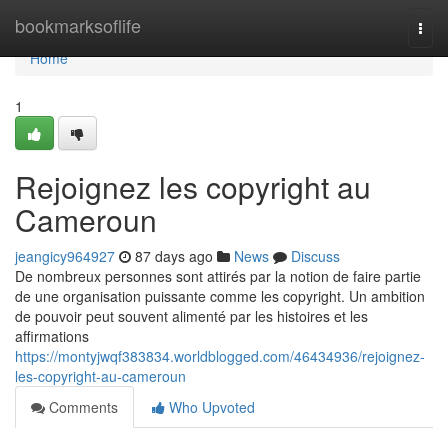
Home
bookmarksoflife
Togg
navi
Home
1
Rejoignez les copyright au
Cameroun
jeangicy964927
87 days ago
News
Discuss
De nombreux personnes sont attirés par la notion de faire partie
de une organisation puissante comme les copyright. Un ambition
de pouvoir peut souvent alimenté par les histoires et les
affirmations
https://montyjwqf383834.worldblogged.com/46434936/rejoignez-
les-copyright-au-cameroun
Comments
Who Upvoted