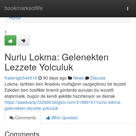
Home
bookmarksoflife
Togg
navi
Home
1
Nurlu Lokma: Gelenekten
Lezzete Yolculuk
fraserigjo544516
90 days ago
News
Discuss
Lokma, tarihten beri Anadolu mutfağının vazgeçilmez bir lezzeti.
Eskiden beri özellikle önemli günlerde sunulan bu lezzetli
atıştırmalık, bugün de kendi şekilde hazırlanıyor ve damak
https://saadusnp722926.blogtov.com/21889101/nurlu-lokma-
gelenekten-lezzete-yolculuk
Comments
Who Upvoted
Comments