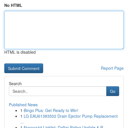
No HTML
HTML is disabled
Report Page
Search
Go
Published News
1
Bingo Plus: Get Ready to Win!
1
LG EAU61383502 Drain Ejector Pump Replacement
...
1
Nyonya4d Linklist: Daftar Paling Update & R...