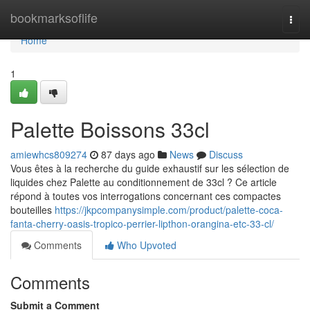
Home
bookmarksoflife
Togg
navi
Home
1
Palette Boissons 33cl
amiewhcs809274
87 days ago
News
Discuss
Vous êtes à la recherche du guide exhaustif sur les sélection de
liquides chez Palette au conditionnement de 33cl ? Ce article
répond à toutes vos interrogations concernant ces compactes
bouteilles
https://jkpcompanysimple.com/product/palette-coca-
fanta-cherry-oasis-tropico-perrier-lipthon-orangina-etc-33-cl/
Comments
Who Upvoted
Comments
Submit a Comment