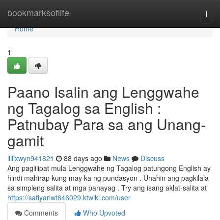
Home
bookmarksoflife
Togg
navi
Home
1
Paano Isalin ang Lenggwahe
ng Tagalog sa English :
Patnubay Para sa ang Unang-
gamit
lillixwyn941821
88 days ago
News
Discuss
Ang paglilipat mula Lenggwahe ng Tagalog patungong English ay
hindi mahirap kung may ka ng pundasyon . Unahin ang pagkilala
sa simpleng salita at mga pahayag . Try ang isang aklat-salita at
https://safiyarlwt846029.ktwiki.com/user
Comments
Who Upvoted