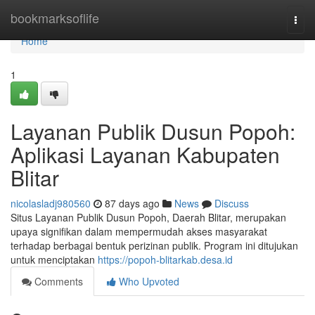
Home
bookmarksoflife
Togg
navi
Home
1
Layanan Publik Dusun Popoh:
Aplikasi Layanan Kabupaten
Blitar
nicolasladj980560
87 days ago
News
Discuss
Situs Layanan Publik Dusun Popoh, Daerah Blitar, merupakan
upaya signifikan dalam mempermudah akses masyarakat
terhadap berbagai bentuk perizinan publik. Program ini ditujukan
untuk menciptakan
https://popoh-blitarkab.desa.id
Comments
Who Upvoted