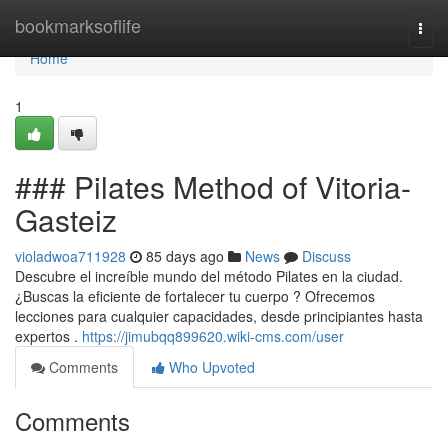
Home
bookmarksoflife
Togg
navi
Home
1
### Pilates Method of Vitoria-
Gasteiz
violadwoa711928
85 days ago
News
Discuss
Descubre el increíble mundo del método Pilates en la ciudad.
¿Buscas la eficiente de fortalecer tu cuerpo ? Ofrecemos
lecciones para cualquier capacidades, desde principiantes hasta
expertos .
https://jimubqq899620.wiki-cms.com/user
Comments
Who Upvoted
Comments