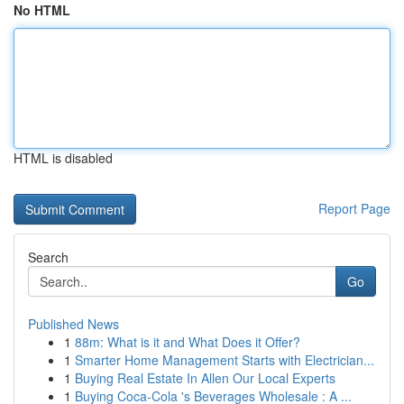
No HTML
HTML is disabled
Report Page
Search
Go
Published News
1
88m: What is it and What Does it Offer?
1
Smarter Home Management Starts with Electrician...
1
Buying Real Estate In Allen Our Local Experts
1
Buying Coca-Cola 's Beverages Wholesale : A ...