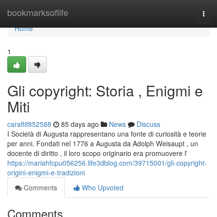
Home
bookmarksoflife
Togg
navi
Home
1
Gli copyright: Storia , Enigmi e
Miti
caraftif852588
85 days ago
News
Discuss
I Società di Augusta rappresentano una fonte di curiosità e teorie
per anni. Fondati nel 1776 a Augusta da Adolph Weisaupt , un
docente di diritto , il loro scopo originario era promuovere l'
https://mariahfcpu056256.life3dblog.com/39715001/gli-copyright-
origini-enigmi-e-tradizioni
Comments
Who Upvoted
Comments