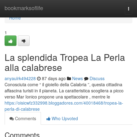
Home
bookmarksoflife
Togg
navi
Home
1
La splendida Tropea La Perla
alla calabrese
anyaulrk494228
87 days ago
News
Discuss
Conosciuta come “ il gioiello della Calabria ”, questa cittadina
affascina turisti in il pianeta. La caratteristica scogliera a picco
verso Mar Ionico propone una spettacolare , mentre le
https://oisicwfz332998.bloggadores.com/40018468/tropea-la-
perla-di-calabrese
Comments
Who Upvoted
Comments